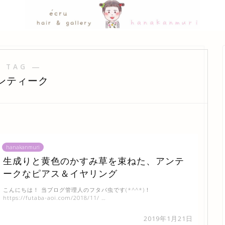
 TAG ―
ンティーク
hanakanmuri
生成りと黄色のかすみ草を束ねた、アンテ
ークなピアス＆イヤリング
こんにちは！ 当ブログ管理人のフタバ虫です(*^^*)！
https://futaba-aoi.com/2018/11/ …
2019年1月21日