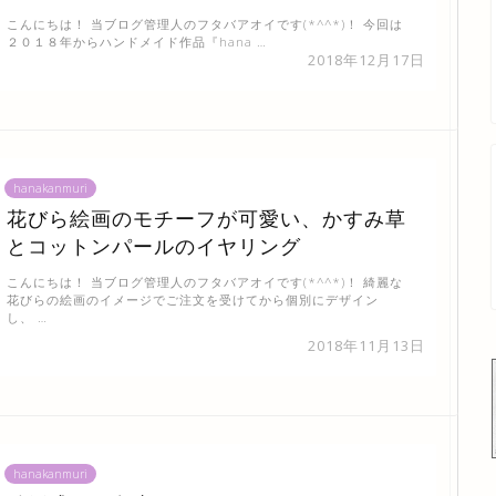
こんにちは！ 当ブログ管理人のフタバアオイです(*^^*)！ 今回は
２０１８年からハンドメイド作品『hana …
2018年12月17日
hanakanmuri
花びら絵画のモチーフが可愛い、かすみ草
とコットンパールのイヤリング
こんにちは！ 当ブログ管理人のフタバアオイです(*^^*)！ 綺麗な
花びらの絵画のイメージでご注文を受けてから個別にデザイン
し、 …
2018年11月13日
hanakanmuri