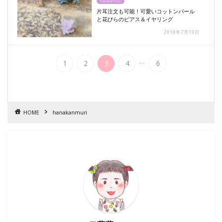
hanakanmuri
片耳注文も可能！可愛いコットンパール
と花びらのピアス＆イヤリング
2018年7月10日
...
1
2
3
4
6
HOME
hanakanmuri