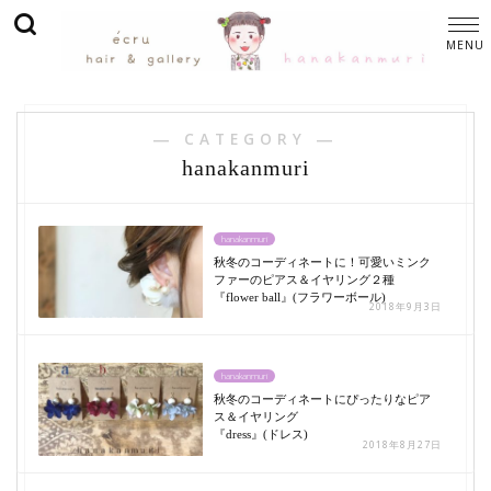
― CATEGORY ―
hanakanmuri
hanakanmuri
秋冬のコーディネートに！可愛いミンク
ファーのピアス＆イヤリング２種
『flower ball』(フラワーボール)
2018年9月3日
hanakanmuri
秋冬のコーディネートにぴったりなピア
ス＆イヤリング
『dress』(ドレス)
2018年8月27日