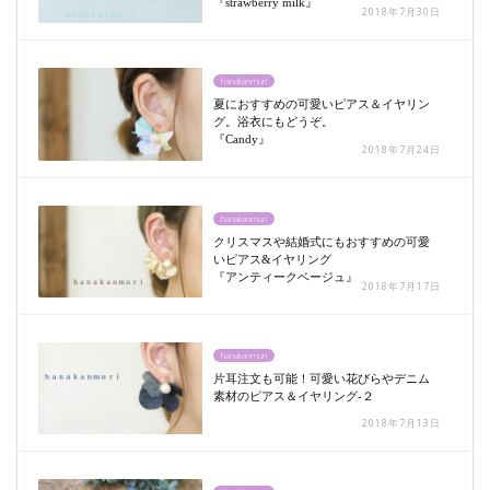
『strawberry milk』
2018年7月30日
hanakanmuri
夏におすすめの可愛いピアス＆イヤリン
グ。浴衣にもどうぞ。
『Candy』
2018年7月24日
hanakanmuri
クリスマスや結婚式にもおすすめの可愛
いピアス&イヤリング
『アンティークベージュ』
2018年7月17日
hanakanmuri
片耳注文も可能！可愛い花びらやデニム
素材のピアス＆イヤリング-２
2018年7月13日